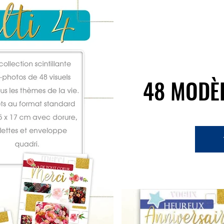
48 MODÈL
48 MODÈL