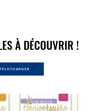
ES À DÉCOUVRIR !
ES À DÉCOUVRIR !
TELECHARGER