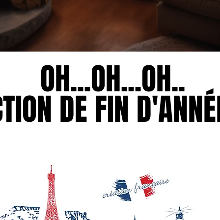
OH...OH...OH..
OH...OH...OH..
TION DE FIN D'ANNÉE
TION DE FIN D'ANNÉE