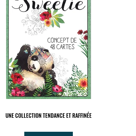
UNE COLLECTION TENDANCE ET RAFFINÉE
UNE COLLECTION TENDANCE ET RAFFINÉE